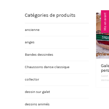
Catégories de produits
Mis en avant
ancienne
anges
Bandes dessinées
Gal
Chaussons danse classique
per
Galet
collector
deman
dessin sur galet
dessins animés