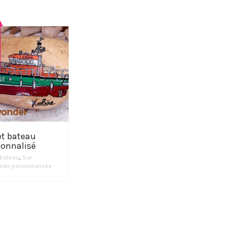
et bateau
sonnalisé
 bateau
,
Sur
de personnalisée