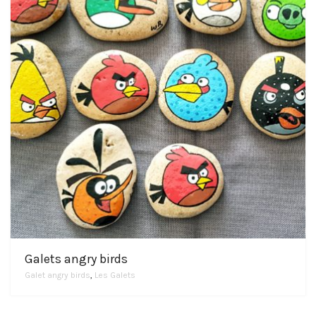
Galets angry birds
Galet angry birds
,
Les Galets