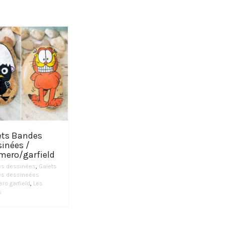
ets Bandes
inées /
mero/garfield
s dessinées
,
Galets
s dessineées
ro garfield
,
Les
s