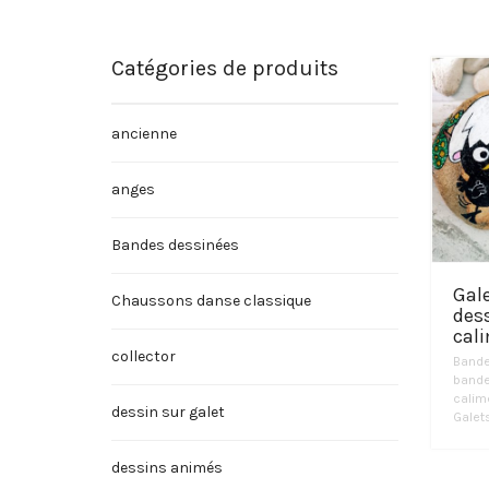
Catégories de produits
ancienne
anges
Bandes dessinées
Gal
Chaussons danse classique
dess
cali
collector
Bande
bande
calime
dessin sur galet
Galet
dessins animés